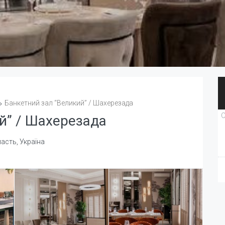
Банкетний зал “Великий” / Шахерезада
О
й” / Шахерезада
ласть, Україна