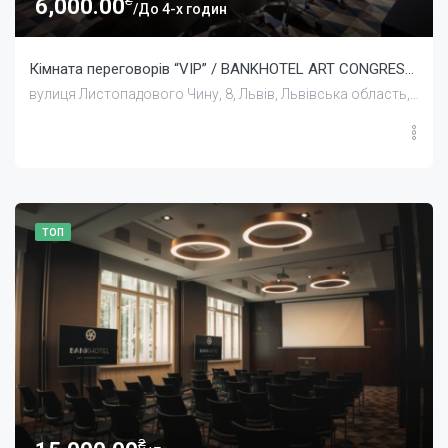
6,000.00
/До 4-х годин
Кімната переговорів “VIP” / BANKHOTEL ART CONGRESS HALL
вулиця Листопадового Чину, 8, Львів, Львівська область, Україна
ТОП
₴