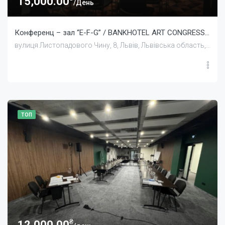
15,000.00
/День
Конференц – зал “E-F-G” / BANKHOTEL ART CONGRESS HALL
вулиця Листопадового Чину, 8, Львів, Львівська область, Україна
ТОП
₴
12,000.00