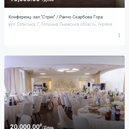
Конференц-зал “Стрих” / Ранчо Скарбова Гора
вул. Селиська, 7, Лопушна, Львівська область, Україна
₴
20,000.00
/День