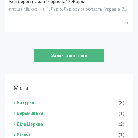
Конференц-зала “Червона” / Жорж
площа Міцкевича, 1, Львів, Львівська область, Україна, 79000
Завантажити ще
Міста
Батурин
(3)
Беремицьке
(1)
Біла Церква
(2)
Біличі
(1)