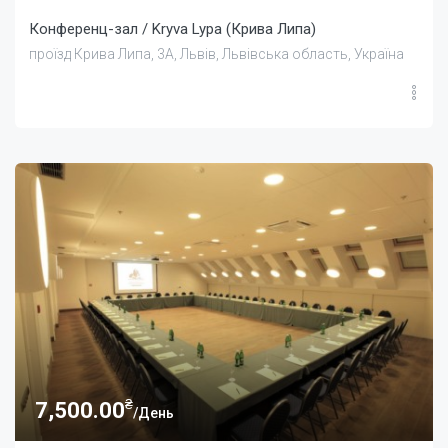
Конференц-зал / Kryva Lypa (Крива Липа)
проїзд Крива Липа, 3А, Львів, Львівська область, Україна
₴
7,500.00
/День