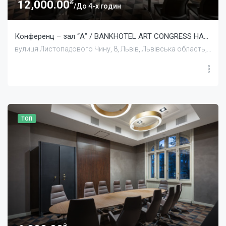
₴
12,000.00
/До 4-х годин
Конференц – зал “А” / BANKHOTEL ART CONGRESS HALL
вулиця Листопадового Чину, 8, Львів, Львівська область, Україна
ТОП
₴