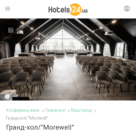
Конференц-зали
Гранд-хол
Вишгород
Гранд-хол/”Morewell”
Гранд-хол/”Morewell”