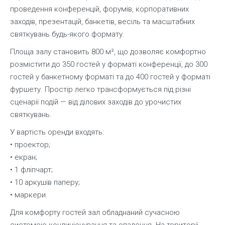
проведення конференцій, форумів, корпоративних
заходів, презентацій, банкетів, весіль та масштабних
святкувань будь-якого формату.
Площа залу становить 800 м², що дозволяє комфортно
розмістити до 350 гостей у форматі конференції, до 300
гостей у банкетному форматі та до 400 гостей у форматі
фуршету. Простір легко трансформується під різні
сценарії подій — від ділових заходів до урочистих
святкувань.
У вартість оренди входять:
• проектор;
• екран;
• 1 фліпчарт;
• 10 аркушів паперу;
• маркери.
Для комфорту гостей зал обладнаний сучасною
системою кондиціонування та опалення. На території