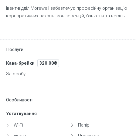
Івент-відділ Morewell забезпечує професійну організацію
корпоративних заходів, конференцій, банкетів та весіль.
Послуги
Кава-брейки
320.00₴
За особу
Особливості
Устаткування
Wi-Fi
Папір
Екран
Проектор