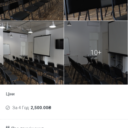
10+
Ціни
За 4 Год:
2,500.00₴