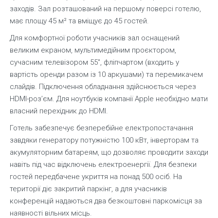
заходів. Зал розташований на першому поверсі готелю,
має площу 45 м² та вміщує до 45 гостей.
Для комфортної роботи учасників зал оснащений
великим екраном, мультимедійним проєктором,
сучасним телевізором 55″, фліпчартом (входить у
вартість оренди разом із 10 аркушами) та перемикачем
слайдів. Підключення обладнання здійснюється через
HDMI-роз’єм. Для ноутбуків компанії Apple необхідно мати
власний перехідник до HDMI.
Готель забезпечує безперебійне електропостачання
завдяки генератору потужністю 100 кВт, інверторам та
акумуляторним батареям, що дозволяє проводити заходи
навіть під час відключень електроенергії. Для безпеки
гостей передбачене укриття на понад 500 осіб. На
території діє закритий паркінг, а для учасників
конференцій надаються два безкоштовні паркомісця за
наявності вільних місць.