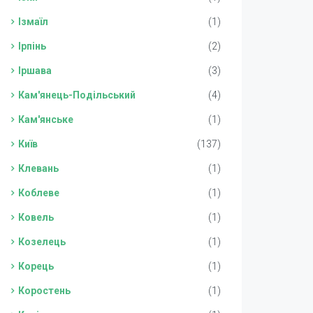
Ізмаїл
(1)
Ірпінь
(2)
Іршава
(3)
Кам'янець-Подільський
(4)
Кам'янське
(1)
Київ
(137)
Клевань
(1)
Коблеве
(1)
Ковель
(1)
Козелець
(1)
Корець
(1)
Коростень
(1)