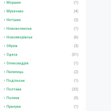
Моршин
(1)
Мукачево
(4)
Нетішин
(2)
Нововолинськ
(1)
Новояворівськ
(6)
Обухів
(3)
Одеса
(51)
Олександрія
(1)
Пилипець
(2)
Подільськ
(1)
Полтава
(32)
Поляна
(5)
Прилуки
(1)