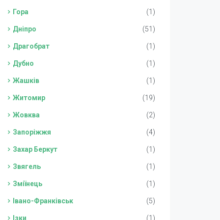
Гора
(1)
Дніпро
(51)
Драгобрат
(1)
Дубно
(1)
Жашків
(1)
Житомир
(19)
Жовква
(2)
Запоріжжя
(4)
Захар Беркут
(1)
Звягель
(1)
Зміїнець
(1)
Івано-Франківськ
(5)
Ізки
(1)