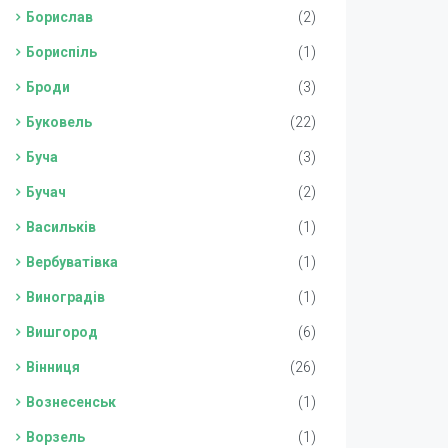
Борислав
(2)
Бориспіль
(1)
Броди
(3)
Буковель
(22)
Буча
(3)
Бучач
(2)
Васильків
(1)
Вербуватівка
(1)
Виноградів
(1)
Вишгород
(6)
Вінниця
(26)
Вознесенськ
(1)
Ворзель
(1)