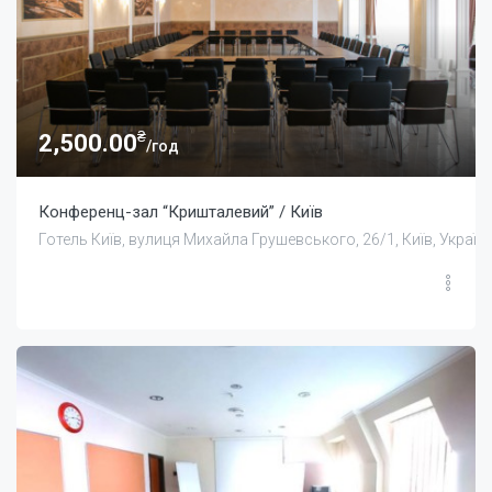
₴
2,500.00
/год
Конференц-зал “Кришталевий” / Київ
Готель Київ, вулиця Михайла Грушевського, 26/1, Київ, Україн