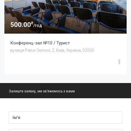
₴
500.00
/год
Конференц-зал №10 / Турист
вулиця Раїси Окіпної, 2, Київ, Україна, 02000
Залиште заявку, ми зв’яжемось з вами