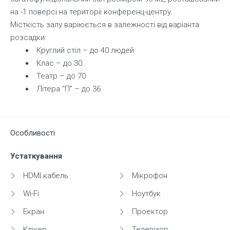
на -1 поверсі на території конференц-центру.
Місткість залу варіюється в залежності від варіанта
розсадки:
Круглий стіл – до 40 людей
Клас – до 30
Театр – до 70
Літера “П” – до 36
Особливості
Устаткування
HDMI кабель
Мікрофон
Wi-Fi
Ноутбук
Екран
Проектор
Клікер
Телевізор