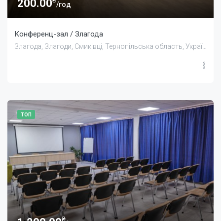
200.00
/год
Конференц-зал / Злагода
Злагода, Злагоди, Смиківці, Тернопільська область, Україна
ТОП
₴