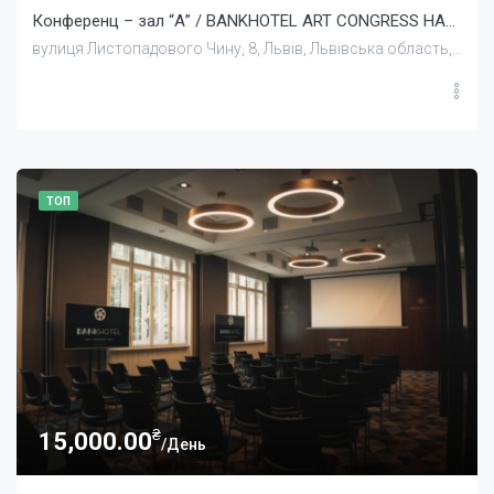
Конференц – зал “А” / BANKHOTEL ART CONGRESS HALL
вулиця Листопадового Чину, 8, Львів, Львівська область, Україна
ТОП
₴
15,000.00
/День