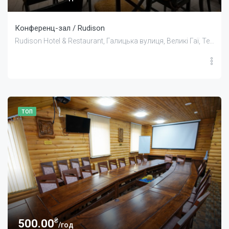
Конференц-зал / Rudison
Rudison Hotel & Restaurant, Галицька вулиця, Великі Гаї, Тернопільська область, Україна
ТОП
₴
500.00
/год