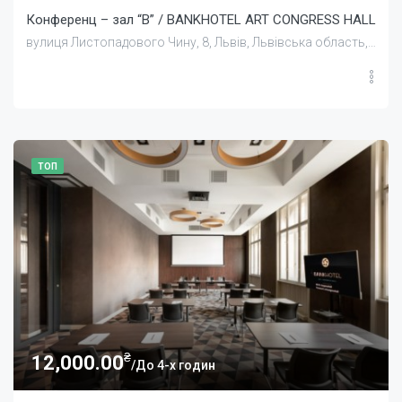
Конференц – зал “В” / BANKHOTEL ART CONGRESS HALL
вулиця Листопадового Чину, 8, Львів, Львівська область, Україна
ТОП
₴
12,000.00
/До 4-х годин