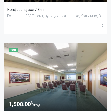
Конференц-зал / Еліт
Готель-спа "ЕЛІТ", смт, вулиця Фрідяшівська, Кольчино, Закарпатська область, Україна
ТОП
₴
1,500.00
/год