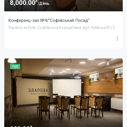
₴
8,000.00
/День
Конференц-зал №4/”Софіївський Посад”
Україна, м.Київ, Софіївська Борщагівка, вул. Київска 81/2
ТОП
₴