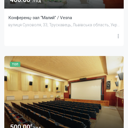
/год
Конференц-зал “Малий” / Vesna
вулиця Суховоля, 33, Трускавець, Львівська область, Україна
ТОП
₴
500.00
/год