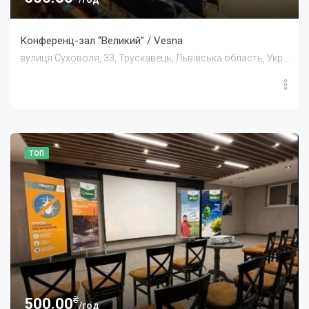
Конференц-зал “Великий” / Vesna
вулиця Суховоля, 33, Трускавець, Львівська область, Україна
ТОП
₴
500.00
/год