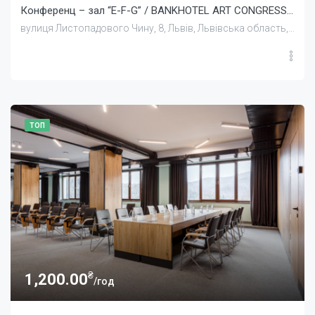
Конференц – зал “E-F-G” / BANKHOTEL ART CONGRESS HALL
вулиця Листопадового Чину, 8, Львів, Львівська область, Україна
ТОП
₴
1,200.00
/год